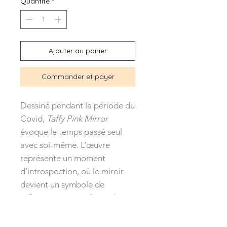
Quantité
*
Ajouter au panier
Commander et payer
Dessiné pendant la période du
Covid,
Taffy Pink Mirror
évoque le temps passé seul
avec soi-même. L’œuvre
représente un moment
d’introspection, où le miroir
devient un symbole de
réflexion personnelle et de
passage du temps. À travers
sa couleur rose, elle traduit