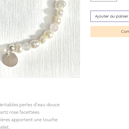
Ajouter au panier
Com
éritables perles d’eau douce
artz rose facettées.
lières apportent une touche
elet.