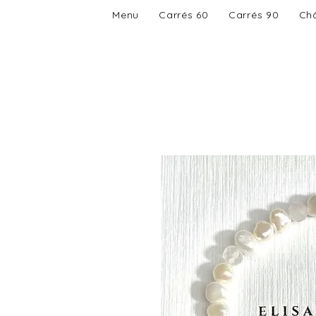
Menu
Carrés 60
Carrés 90
Châ