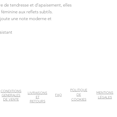
re de tendresse et d’apaisement, elles
éminine aux reflets subtils.
ajoute une note moderne et
sistant
POLITIQUE
CONDITIONS
MENTIONS
LIVRAISONS
DE
FAQ
GENERALES
ET
LÉGALES
DE VENTE
COOKIES
RETOURS