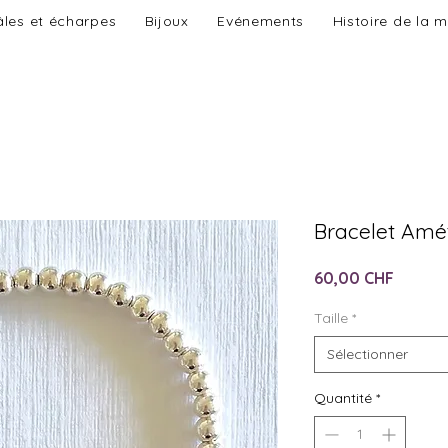
les et écharpes
Bijoux
Evénements
Histoire de la 
Bracelet Am
Prix
60,00 CHF
Taille
*
Sélectionner
Quantité
*