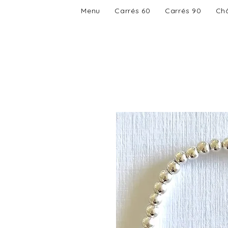
Menu
Carrés 60
Carrés 90
Châ