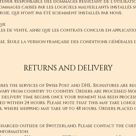
tenue responsable des dommages résultant de l'utilisation
ommages causés par les logiciels malveillants installés s
Troie, qui n'ont pas été sciemment installés par nous.
que
es de vente, ainsi que les contrats conclus en applicatio
sse. Seule la version française des conditions générales d
RETURNS AND DELIVERY
uses the services of Swiss Post and DHL. Signatures are re
y vary from country to country. Orders are processed M
e delivery time begins once your payment has been proces
ped within 24 hours. Please note that this may take longe
, where shipping may take up to 48 hours. Orders placed 
charged outside of Switzerland. Please contact the cus
information.