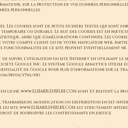
ormations, sur la protection de vos données personnelles
nées personnelles
.
ies. Les cookies sont de petits fichiers textes qui sont e
n temporaire ou durable. Le but des cookies est en particu
tatistique, ainsi que d’améliorations continues. Les cook
e votre compte client ou de votre navigateur web, partie
es fonctionnalités de ce site peuvent éventuellement ne p
t de suivre l’utilisation du site Internet en utilisant le 
ociété Google Inc. Le système Google Analytics utilise é
dentialité de Google pour plus d’informations sur le tr
com/privacy?hl=fr).
 en ligne
www.ELISABILENSILKS.COM
sont et restent la pro
 transmission, modification ou distribution en est interd
e du site
www.ELISABILENSILKS.COM
est strictement interd
 droit de poursuivre les contrevenants en justice.