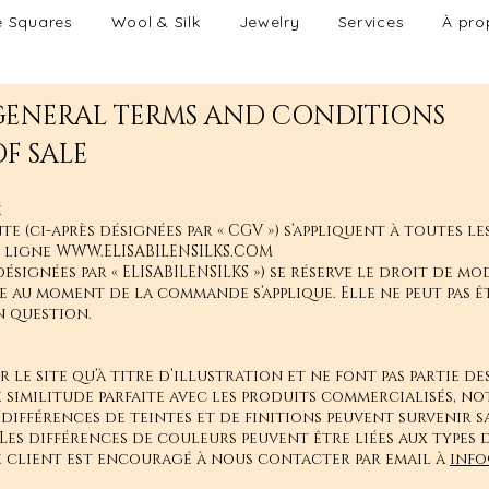
e Squares
Wool & Silk
Jewelry
Services
À pro
GENERAL TERMS AND CONDITIONS
OF SALE
é
 (ci-après désignées par « CGV ») s’appliquent à toutes l
n ligne
WWW.ELISABILENSILKS.COM
s désignées par « ELISABILENSILKS ») se réserve le droit de 
te au moment de la commande s’applique. E
lle ne peut pas 
 question.
 le site qu’à titre d’illustration et ne font pas partie 
e similitude parfaite avec les produits commercialisés, 
s différences de teintes et de finitions peuvent survenir s
 Les différences de couleurs peuvent être liées aux types 
e client est encouragé à nous contacter par email à
info