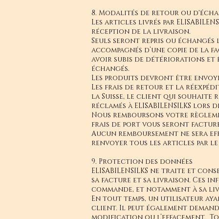
8. Modalités de retour ou d'éch
Les articles livrés par ELISABILE
réception de la livraison.
Seuls seront repris ou échangés 
accompagnés d’une copie de la fac
avoir subis de détériorations et 
échangés.
Les produits devront être envoyés 
Les frais de retour et la réexpé
la Suisse, le client qui souhait
réclamés à ELISABILENSILKS lors d
Nous remboursons votre règlement 
frais de port vous seront facturé
Aucun remboursement ne sera eff
renvoyer tous les articles par le
9. Protection des données
ELISABILENSILKS ne traite et con
sa facture et sa livraison. Ces 
commande, et notamment à sa livra
En tout temps, un utilisateur ay
client. Il peut également demand
modification ou l’effacement. To