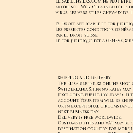
ELISABILENSILKS.COM ne peut être 
notre site Web. Cela inclut les d
virus, les vers et les chevaux de 
12. Droit applicable et for juridi
Les présentes conditions général
par le droit suisse.
Le for juridique est à GENEVE, Sui
SHIPPING AND DELIVERY
The ElisaBilenSilks online shop 
Switzerland. Shipping rates ma
(excluding public holidays). Th
account. Your item will be ship
or in exceptional circumstances
next business day.
Delivery is free worldwide.
Customs duties and VAT may be 
destination country for more 