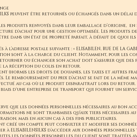
ange
NSILKS peuvent être retournés ou échangés dans un délai d
les produits renvoyés dans leur emballage d’origine, en p
ture d'achat pour une gestion optimisée. Les produits dev
être dans un état de propreté parfait, à défaut de quoi ils
à l’adresse postale suivante : « ELISABILEN, RUE DE LA GABEL
dition sont à la charge du client. Notamment, pour les c
e retourner ou échanger son achat doit s’assurer que des 
e la réception du colis en retour.
(hormis les droits de douanes, les taxes et autres frais
s. Le remboursement du prix d’achat se fait de la même man
ectué au cas où le produit disparaitrait lors du retou
 biais d'une entreprise de transport qui fournit un servic
serve que les données personnelles nécessaires au bon a
informations ne sont transmises qu’aux tiers nécessaires 
ison, mais en aucun cas à des fins publicitaires.
ant créé un compte peut consulter et modifier ses donné
er à ELISABILENSILKS d’accéder aux données personnelles 
utes les données personnelles du client sont traitées a