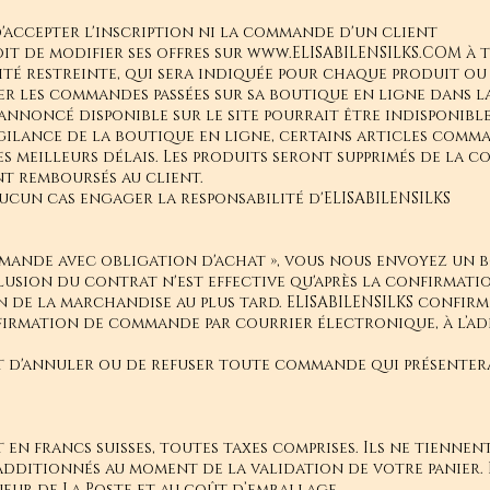
 d'accepter l'inscription ni la commande d'un client
oit de modifier ses offres sur
www.ELISABILENSILKS.COM
à t
ité restreinte, qui sera indiquée pour chaque produit ou
r les commandes passées sur sa boutique en ligne dans la
nnoncé disponible sur le site pourrait être indisponible
igilance de la boutique en ligne, certains articles comma
les meilleurs délais. Les produits seront supprimés de la 
nt remboursés au client.
aucun cas engager la responsabilité d'ELISABILENSILKS
mande avec obligation d'achat », vous nous envoyez un 
clusion du contrat n'est effective qu'après la confirmat
son de la marchandise au plus tard. ELISABILENSILKS confi
rmation de commande par courrier électronique, à l’adre
oit d'annuler ou de refuser toute commande qui présente
 en francs suisses, toutes taxes comprises. Ils ne tiennen
additionnés au moment de la validation de votre panier. L
eur de La Poste et au coût d’emballage.