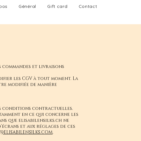
pos
Général
Gift card
Contact
es commandes et livraisons
modifier les CGV à tout moment. La
être modifiée de manière
des conditions contractuelles.
notamment en ce qui concerne les
ans que elisabilensilks.ch ne
d’écrans et aux réglages de ces
@ELISABILENSILKS.COM
.